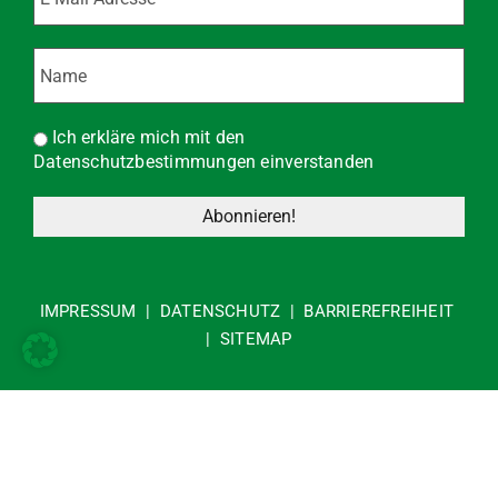
Ich erkläre mich mit den
Datenschutzbestimmungen einverstanden
IMPRESSUM
|
DATENSCHUTZ
|
BARRIEREFREIHEIT
|
SITEMAP
©2026 • Gemeindeamt Willendorf • All Rights Reserved •
Powered by
Marketing Platzhirsch
BANKVERBINDUNG: RB Wr. Neustadt-Schneebergland | IBAN: